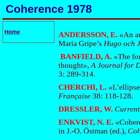
Coherence 1978
Home
ANDERSSON, E.
«An an
Maria Gripe’s
Hugo och J
BANFIELD, A.
«The for
thought»,
A Journal for D
3: 289-314.
CHERCHI, L.
«L’ellips
Française
38: 118-128.
DRESSLER, W.
Current 
ENKVIST, N. E.
«Cohere
in J.-O. Östman (ed.),
Coh