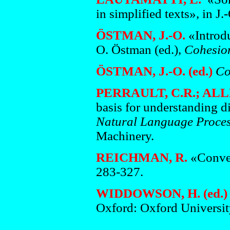
in simplified texts», in J
ÖSTMAN, J.-O.
«Introdu
O. Östman (ed.),
Cohesion
ÖSTMAN, J.-O. (ed.)
Co
PERRAULT, C.R.; ALLEN
basis for understanding d
Natural Language Proce
Machinery.
REICHMAN, R.
«Conver
283-327.
WIDDOWSON, H. (ed.)
Oxford: Oxford Universit