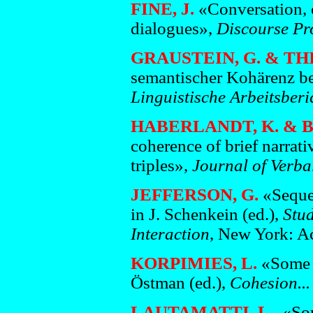
FINE, J.
«Conversation, c
dialogues»,
Discourse Pr
GRAUSTEIN, G. & THI
semantischer Kohärenz be
Linguistische Arbeitsber
HABERLANDT, K. & 
coherence of brief narrati
triples»,
Journal of Verba
JEFFERSON, G.
«Sequen
in J. Schenkein (ed.),
Stud
Interaction
, New York: A
KORPIMIES, L.
«Some a
Östman (ed.),
Cohesion...
LAUTAMATTI, L.
«Som