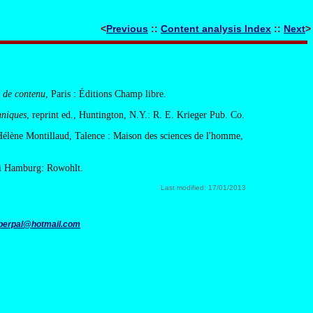
<
Previous
::
Content analysis Index
::
Next
>
t de contenu
, Paris : Éditions Champ libre.
hniques
, reprint ed., Huntington, N.Y.: R. E. Krieger Pub. Co.
'Hélène Montillaud, Talence : Maison des sciences de l'homme,
i Hamburg: Rowohlt.
Last modified: 17/01/2013
perpal@hotmail.com