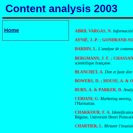
Content analysis 2003
Home
ABRIL VARGAS, N.
Informaciòn
AYNIÉ, J.-P. ; GONDRAND-S
BARDIN, L.
L'analyse de conten
BERGMANN, J. F. ; CHASSANY
scientifique française.
BLANCHET, A.
Dire et faire dire
BOWERS, D. ; HOUSE, A. & 
BURN, A. & PARKER, D.
Analy
CERIANI, G.
Marketing moving, l
l'Harmattan.
CHAKKOUR, F. A.
Identificati
Régime, Université Henri Poincaré
CHARTIER, L.
Mesurer l'insaisi