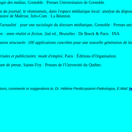
ogie des médias
, Grenoble : Presses Universitaires de Grenoble.
n du journal, le réunionnais, dans l'espace médiatique local: analyse du disposit
moire de Maîtrise, Info-Com : La Réunion.
 l'actualité : pour une sociologie du discours médiatique
, Grenoble : Presses uni
 : entre réalité et fiction
, 2nd ed., Bruxelles : De Boeck & Paris : INA.
ussion structurée: 100 applications concrètes pour une nouvelle génération de le
iales et publicitaires: mode d'emploi
, Paris : Éditions d'Organisation.
ture de presse
, Sainte-Foy : Presses de l'Université du Québec.
ions, comments or suggestions to: Dr. Hélène Perdicoyianni-Paléologou, E-Mail:
h