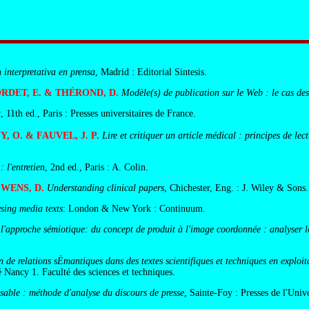
 interpretativa en prensa
, Madrid : Editorial Sintesis.
ORDET, E. & THÉROND, D.
Modèle(s) de publication sur le Web : le cas des
u
, 11th ed., Paris : Presses universitaires de France.
, O. & FAUVEL, J. P.
Lire et critiquer un article médical : principes de lect
 : l'entretien
, 2nd ed., Paris : A. Colin.
OWENS, D.
Understanding clinical papers
, Chichester, Eng. : J. Wiley & Sons
sing media texts
: London & New York : Continuum.
'approche sémiotique: du concept de produit à l'image coordonnée : analyser le 
on de relations sÈmantiques dans des textes scientifiques et techniques en exploi
 Nancy 1. Faculté des sciences et techniques.
ssable : méthode d'analyse du discours de presse
, Sainte-Foy : Presses de l'Univ