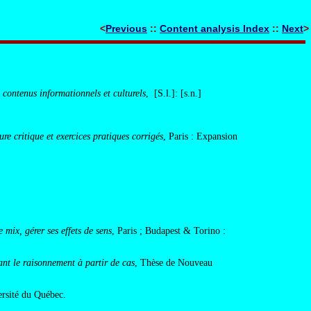
<
Previous
::
Content analysis Index
::
Next
>
 contenus informationnels et culturels
, [S.l.]: [s.n.]
ure critique et exercices pratiques corrigés
, Paris : Expansion
.
mix, gérer ses effets de sens
, Paris ; Budapest & Torino :
tant le raisonnement à partir de cas
, Thèse de Nouveau
ersité du Québec.