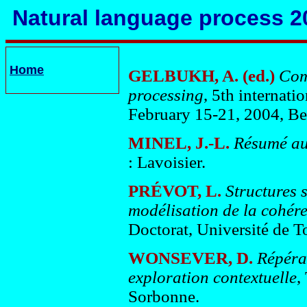
Natural language process 2
Home
GELBUKH, A. (ed.)
Comp
processing
, 5th internat
February 15-21, 2004, Be
MINEL, J.-L.
Résumé au
: Lavoisier.
PRÉVOT, L.
Structures 
modélisation de la cohére
Doctorat, Université de To
WONSEVER, D.
Répéra
exploration contextuelle
,
Sorbonne.