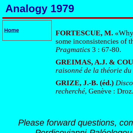
Analogy 1979
Home
FORTESCUE, M.
«Why t
some inconsistencies of 
Pragmatics
3 : 67-80.
GREIMAS, A.J. & COU
raisonné de la théorie du
GRIZE, J.-B. (éd.)
Disco
recherché
, Genève : Droz
Please forward questions, co
Perdicoyianni-Paléologou