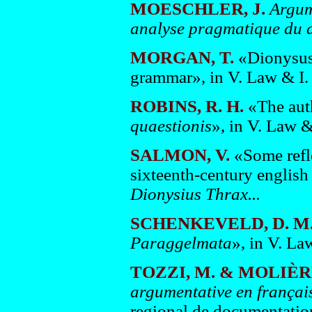
MOESCHLER, J.
Argum
analyse pragmatique du 
MORGAN, T.
«Dionysus 
grammar», in V. Law & I. 
ROBINS, R. H.
«The auth
quaestionis
», in V. Law & 
SALMON, V.
«Some refl
sixteenth-century english 
Dionysius Thrax...
SCHENKEVELD, D. M
Paraggelmata
», in V. Law
TOZZI, M. & MOLIÈRE,
argumentative en français
regional de documentati