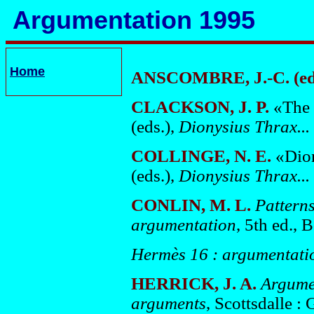
Argumentation 1995
Home
ANSCOMBRE, J.-C. (ed
CLACKSON, J. P.
«The
(eds.),
Dionysius Thrax...
COLLINGE, N. E.
«Dion
(eds.),
Dionysius Thrax...
CONLIN, M. L.
Patterns
argumentation
, 5th ed.,
Hermès 16 : argumentatio
HERRICK, J. A.
Argume
arguments
, Scottsdalle :