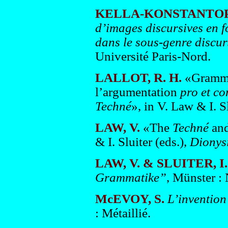
KELLA-KONSTANTOP
d’images discursives en 
dans le sous-genre discur
Université Paris-Nord.
LALLOT, R. H.
«Grammat
l’argumentation
pro et co
Techné
», in V. Law & I. Sl
LAW, V.
«The
Techné
and
& I. Sluiter (eds.),
Dionysi
LAW, V. & SLUITER, I. 
Grammatike”
, Münster :
McEVOY, S.
L’invention 
: Métaillié.