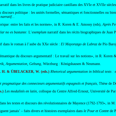
arratif dans les livres de pratique judiciaire castillans des XVIe et XVIIe siècl
 discours politique : les unités formelles, sémantiques et fonctionnelles ou bien
arratif...
rique: entre les faits et les normes», in R. Koren & E. Amossy (eds),
Après Pe
lar no es bastante:
L’
exemplum
narratif dans les récits biographiques de Juan
if dans le roman à l’aube du XXe siècle :
El Mayorazgo de Labraz
de Pío Baro
mantique du discours argumentatif : Le travail sur les notions», in R. Koren
rik, Argumentation, Geltung
, Würzburg : Königshausen & Neumann.
. H. & ÜBELACKER, W. (eds.)
Rhetorical argumentation in biblical texts :
et pragmatique des connecteurs argumentatifs espagnols et français
, Thèse de D
.)
Les modalités en latin
, colloque du Centre Alfred-Ernout, Université de Paris
dans les textes et discours des révolutionnaires de Mayence (1792-1793», in M.
iguent jamais’ – faits divers et histoires exemplaires dans
le Pour et Contre
de P
..