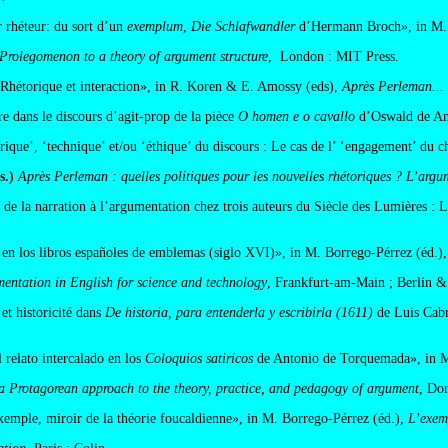
rhéteur: du sort d’un
exemplum
,
Die Schlafwandler
d’Hermann Broch», in M. 
Prolegomenon to a theory of argument structure
, London : MIT Press.
Rhétorique et interaction», in R. Koren & E. Amossy (eds),
Après Perleman...
e dans le discours d’agit-prop de la pièce
O homen e o cavallo
d’Oswald de An
que’, ‘technique’ et/ou ‘éthique’ du discours : Le cas de l’ ‘engagement’ du
.)
Après Perleman : quelles politiques pour les nouvelles rhétoriques ? L’argu
de la narration à l’argumentation chez trois auteurs du Siècle des Lumières : Le
m
en los libros españoles de emblemas (siglo XVI)», in M. Borrego-Pérrez (éd.),
entation in English for science and technology
, Frankfurt-am-Main ; Berlin &
t historicité dans
De historia, para entenderla y escribirla (1611)
de Luis Cabr
 relato intercalado en los
Coloquios satiricos
de Antonio de Torquemada», in M.
a Protagorean approach to the theory, practice, and pedagogy of argument
, Do
xemple, miroir de la théorie foucaldienne», in M. Borrego-Pérrez (éd.),
L’exem