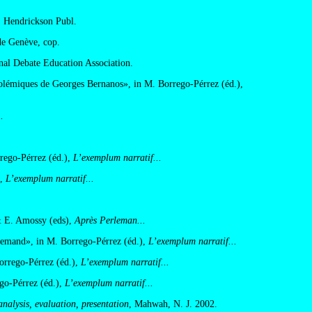
: Hendrickson Publ.
 de Genève, cop.
nal Debate Education Association.
polémiques de Georges Bernanos», in M. Borrego-Pérrez (éd.),
.
rego-Pérrez (éd.),
L’exemplum narratif...
,
L’exemplum narratif...
 & E. Amossy (eds),
Après Perleman...
llemand», in M. Borrego-Pérrez (éd.),
L’exemplum narratif...
Borrego-Pérrez (éd.),
L’exemplum narratif...
go-Pérrez (éd.),
L’exemplum narratif...
nalysis, evaluation, presentation
, Mahwah, N. J. 2002.