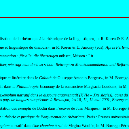
sation de la rhétorique à la rhétorique de la linguistique», in R. Koren & E. 
e et linguistique du discours», in R. Koren & E. Amossy (eds),
Après Perlema
entation : für alle, die überzeugen müssen
, Müssen : Lit.
Aber, wie sagt man doch so schön. Beiträge zu Metakommunikation und Reformu
ique et littéraire dans le
Goliath
de Giuseppe Antonio Borgese», in M. Borrego-
tif dans la
Philanthropic Economy
de la romancière Margracia Loudon», in M. 
exemplum narratif dans le discours argumentatif (XVIe – Xxe siècles)
,
actes du 
 des pays de langues européennes à Besançon, les 10, 11, 12 mai 2001, Besançon
utation des
exempla
de Bodin dans l’oeuvre de Juan Márquez», in M. Borrego-P
 : théorie et pratique de l’argumentation rhétorique
, Paris : Presses universita
mplum
narratif dans
Une chambre à soi
de Virgina Woolf», in M. Borrego-Pérre