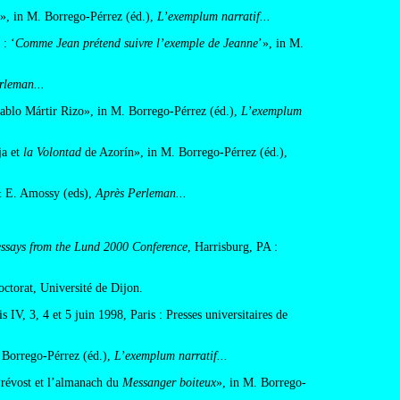
es», in M. Borrego-Pérrez (éd.),
L’exemplum narratif...
 : ‘
Comme Jean prétend suivre l’exemple de Jeanne
’», in M.
rleman...
 Pablo Mártir Rizo», in M. Borrego-Pérrez (éd.),
L’exemplum
ja et
la Volontad
de Azorín», in M. Borrego-Pérrez (éd.),
 & E. Amossy (eds),
Après Perleman...
 essays from the Lund 2000 Conference
, Harrisburg, PA :
octorat, Université de Dijon.
 IV, 3, 4 et 5 juin 1998, Paris : Presses universitaires de
 Borrego-Pérrez (éd.),
L’exemplum narratif...
révost et l’almanach du
Messanger boiteux
», in M. Borrego-