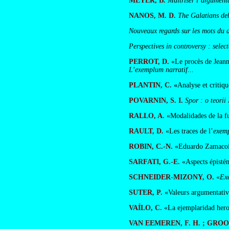
MEYER, B.
Maîtriser l’argument
NANOS, M. D.
The Galatians deb
Nouveaux regards sur les mots du 
Perspectives in controversy : sel
PERROT, D.
«Le procès de Jean
L’exemplum narratif...
PLANTIN, C.
«
Analyse et critiq
POVARNIN, S. I.
Spor : o teorii
RALLO, A.
«Modalidades de la fu
RAULT, D.
«Les traces de l’
exem
ROBIN, C.-N.
«Eduardo Zamacoi
SARFATI, G.-E.
«Aspects épistém
SCHNEIDER-MIZONY, O.
«
Ex
SUTER, P.
«Valeurs argumentatives
VAÍLO, C.
«La ejemplaridad hero
VAN EEMEREN, F. H. ; GROO