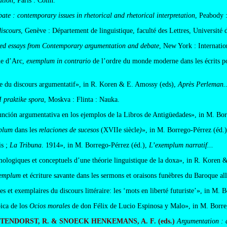
ation
, Paris : Colin.
ate : contemporary issues in rhetorical and rhetorical interpretation
, Peabody 
discours
, Genève : Département de linguistique, faculté des Lettres, Université
ected essays from Contemporary argumentation and debate
, New York : Internatio
ne d’Arc,
exemplum in contrario
de l’ordre du monde moderne dans les écrits 
ue du discours argumentatif», in R. Koren & E. Amossy (eds),
Après Perleman..
 I praktike spora
, Moskva : Flinta : Nauka.
nción argumentativa en los ejemplos de la Libros de Antigüedades», in M. Bor
plum
dans les
relaciones
de
sucesos
(XVIIe siècle
)
», in M. Borrego-Pérrez (éd.)
s ;
La Tribuna
. 1914», in M. Borrego-Pérrez (éd.),
L’exemplum narratif...
ologiques et conceptuels d’une théorie linguistique de la doxa», in R. Koren
emplum
et écriture savante dans les sermons et oraisons funèbres du Baroque a
 et exemplaires du discours littéraire: les ‘mots en liberté futuriste’», in M. 
ica de los
Ocios morales
de don Félix de Lucio Espinosa y Malo», in M. Borre
TENDORST, R. & SNOECK HENKEMANS, A. F. (eds.)
Argumentation : a