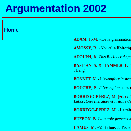
Argumentation 2002
Home
ADAM, J.-M.
«De la grammaticali
AMOSSY, R.
«Nouvelle Rhétoriqu
ADOLPH, K.
Das Buch der Argum
BASTIAN, S. & HAMMER, F.
: Lang.
BONNET, N.
«L’
exemplum
histor
BOUCHE, P.
«L’
exemplum
narra
BORREGO-PÉREZ, M. (éd.)
L’
Laboratoire literature et histoire
BORREGO-PÉREZ, M.
«La réf
BUFFON, B.
La parole persuasive
CAMUS, M.
«Variations de l’
exe