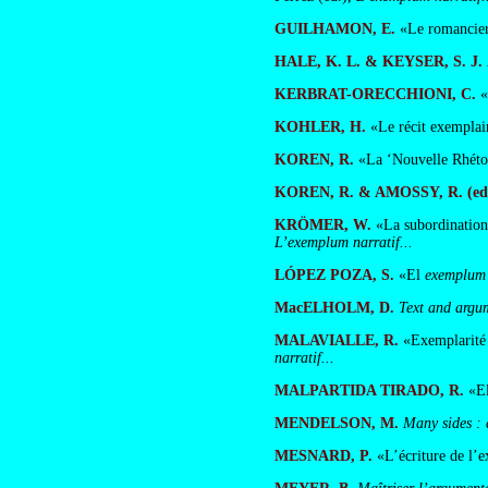
GUILHAMON, E.
«Le romancier 
HALE, K. L. & KEYSER, S. J.
KERBRAT-ORECCHIONI, C.
«
KOHLER, H.
«Le récit exemplair
KOREN, R.
«La ‘Nouvelle Rhétori
KOREN, R. & AMOSSY, R. (eds
KRÖMER, W.
«La subordination 
L’exemplum narratif...
LÓPEZ POZA, S.
«El
exemplu
MacELHOLM, D.
Text and argum
MALAVIALLE, R.
«Exemplarité e
narratif...
MALPARTIDA TIRADO, R.
«El
MENDELSON, M.
Many sides : 
MESNARD, P.
«L’écriture de l’e