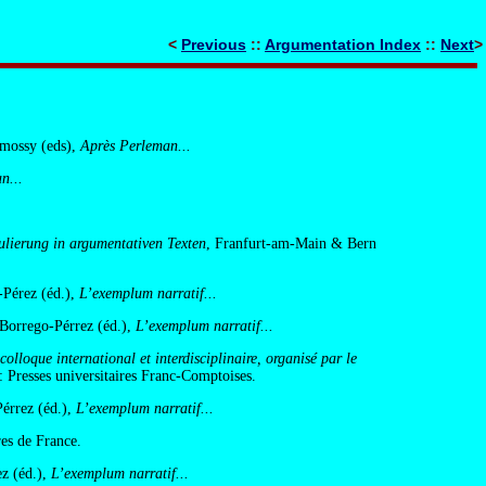
<
Previous
::
Argumentation Index
::
Next
>
Amossy (eds),
Après Perleman...
n...
lierung in argumentativen Texten
, Franfurt-am-Main & Bern
Pérez (éd.),
L’exemplum narratif...
Borrego-Pérrez (éd.),
L’exemplum narratif...
colloque international et interdisciplinaire, organisé par le
: Presses universitaires Franc-Comptoises.
érrez (éd.),
L’exemplum narratif...
ires de France.
z (éd.),
L’exemplum narratif...