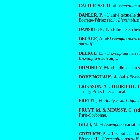
CAPOROSSI, O.
«L’
exemplum
n
DANLER, P.
«L’unité textuelle du
Borrego-Pérrez (éd.),
L’exemplum n
DANSBLON, E.
«Ethique et rhéto
DELAGE, A.
«
El exemplo particu
narratif...
DELRUE, E.
«L’
exemplum
narrat
L’exemplum narratif...
DOMINICY, M.
«La dimension sé
DÖRPINGHAUS, A. (ed.)
Rheto
ERIKSSON, A. ; OLBRICHT, T
Trinity Press International.
FRETEL, H.
Analyse statistique 
FRUYT, M. & MOUSSY, C. (éds
Paris-Sorbonne.
GILLI, M.
«L’
exemplum
narratif 
GREILICH, S.
«’Les traits de fat
Pérrez (éd.),
L’exemplum narratif.