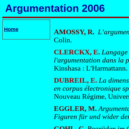
Argumentation 2006
Home
AMOSSY, R.
L’argument
Colin.
CLERCKX, E.
Langage e
l'argumentation dans la p
Kinshasa : L'Harmattann.
DUBREIL, E.
La dimensi
en corpus électronique s
Nouveau Régime, Univers
EGGLER, M.
Argumentat
Figuren für und wider de
GOHL, C.
Begrüden im G