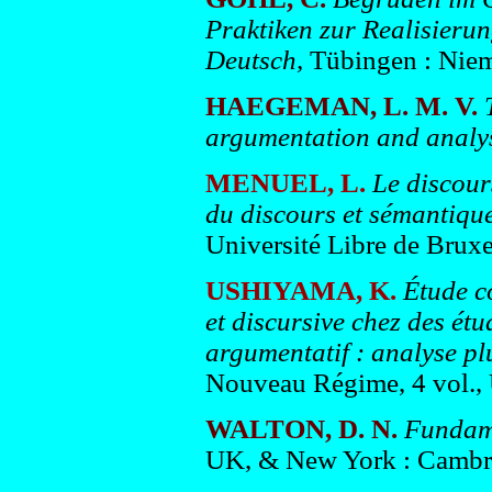
Praktiken zur Realisier
Deutsch,
Tübingen : Niem
HAEGEMAN, L. M. V.
argumentation and analy
MENUEL, L.
Le discour
du discours et sémantiqu
Université Libre de Bruxe
USHIYAMA, K.
Étude c
et discursive chez des étu
argumentatif : analyse p
Nouveau Régime, 4 vol., U
WALTON, D. N.
Fundame
UK, & New York : Cambri