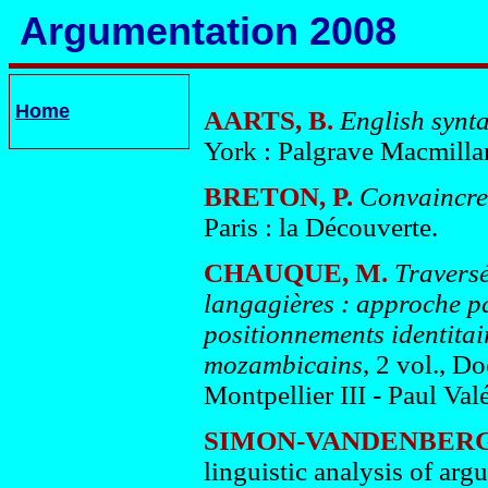
Argumentation 2008
Home
AARTS, B.
English synt
York : Palgrave Macmilla
BRETON, P.
Convaincre
Paris : la Découverte.
CHAUQUE, M.
Traversé
langagières : approche p
positionnements identitair
mozambicains
, 2 vol., D
Montpellier III - Paul Valé
SIMON-VANDENBERG,
linguistic analysis of arg