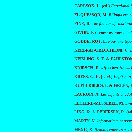
CARLSON, L. (ed.)
Functional f
EL QUESSQR, M.
Bilinguisme e
FINE, D.
The fine art of small tal
GIVON, F.
Context as other mind
GODDEFROY, E
.
Pour une typol
KERBRAT-ORECCHIONI, C.
L
KEISLING, S. F. & PAULSTON,
KNIRSCH, R.
«Sprechen Sie nac
KRESS, G. R. [
et al.
]
English in
KUPFERBERG, I. & GREEN, 
LACROIX, A.
Les enfants et ado
LECLÈRE-MESSEBEL, M.
Dyn
LING, R. & PEDERSEN, R. (ed
MARTY, N.
Informatique et nouve
MENG, X.
Regards croisés sur le