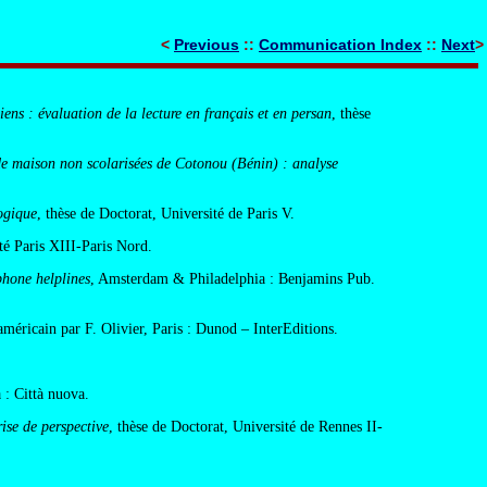
<
Previous
::
Communication Index
::
Next
>
ns : évaluation de la lecture en français et en persan
, thèse
 de maison non scolarisées de Cotonou (Bénin) : analyse
ogique
, thèse de Doctorat, Université de Paris V.
té Paris XIII-Paris Nord.
phone helplines
, Amsterdam & Philadelphia : Benjamins Pub.
’américain par F. Olivier, Paris : Dunod – InterEditions.
 : Città nuova.
ise de perspective
, thèse de Doctorat, Université de Rennes II-