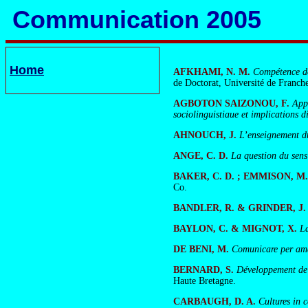
Communication 2005
Home
AFKHAMI, N. M.
Compétence de
de Doctorat, Université de Franc
AGBOTON SAIZONOU, F.
App
sociolinguistiaue et implications d
AHNOUCH, J.
L’enseignement d
ANGE, C. D.
La question du sens 
BAKER, C. D. ; EMMISON, M. 
Co.
BANDLER, R. & GRINDER, J.
BAYLON, C. & MIGNOT, X.
L
DE BENI, M.
Comunicare per amar
BERNARD, S.
Développement de l
Haute Bretagne.
CARBAUGH, D. A.
Cultures in 