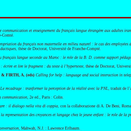
 communication et enseignement du français langue étrangère aux adultes iranie
he-Comté.
ropriation du français non maternelle en milieu naturel : le cas des employées
idactiques
, thèse de Doctorat, Université de Franche-Compté.
u français langue seconde au Maroc : le role de la B. D. comme support pédag
: écrire et lire le fragment : du texte à l’hypertexte
, thèse de Doctorat, Universi
& FIRTH, A. (eds)
Calling for help : language and social interaction in tele
Le recadrage : tranformer la perception de la réalité avec la PNL
, traduit de l
a communication
, 2e ed., Paris : Colin.
e : il dialogo nella vita di coppia
, con la collaborazione di A. De Beni, Roma
a representation des croyances et langage chez le jeune enfant : le role de la pr
conversation
, Mahwah, N.J. : Lawrence Erlbaum.