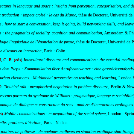
eatures in language and space : insights from perception, categorization, and 
t traduction : impact croisé : le cas du Maroc
, thèse de Doctorat, Université de
k : how to start a conversation, keep it going, build networking skills, and leave
s : the pragmatics of sociality, cognition and communication
, Amsterdam & Phi
ogie linguistiaue de l’énonciation de presse
, thèse de Doctorat, Université de 
e discours en interaction
, Paris : Colin.
 C. B. (eds)
Intercultural discourse and communication : the essential reading
h dem Piep» : Kommunikation über Anrufbeantworter : eine gesprächsanalysti
 urban classrooms : Multimodal perspective on teaching and learning,
London &
D.
Troubled talk : metaphorical negotiation in problem discourse
, Berlin & New
lescents porteurs du syndrome de Williams : pragmatique, langage et sociabilité
amique du dialogue et construction du sens : analyse d’interactions exolingues
s)
Mobile communications : re-negotiation of the social sphere
, London : Sprin
lles pratiques d’écriture
, Paris : Nathan.
s routines de politesse : de auelaues malheurs en situation exolingue sino-frança