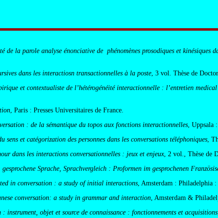
té de la parole analyse énonciative de phénomènes prosodiques et kinésiques dan
ursives dans les interactiosn transactionnelles à la poste
, 3 vol. Thèse de Doctor
ique et contextualiste de l’hétérogénéité interactionnelle : l’entretien medical 
tion
, Paris : Presses Universitaires de France.
ersation : de la sémantique du topos aux fonctions interactionnelles
, Uppsala 
u sens et catégorization des personnes dans les conversations téléphoniques
, T
ur dans les interactions conversationnelles : jeux et enjeux
, 2 vol., Thèse de 
 gesprochene Sprache, Sprachvergleich : Proformen im gesprochenen Französi
ed in conversation : a study of initial interactions
, Amsterdam : Philadelphia :
anese conversation: a study in grammar and interaction
, Amsterdam & Philadel
 : instrument, objet et source de connaissance : fonctionnements et acquisitions