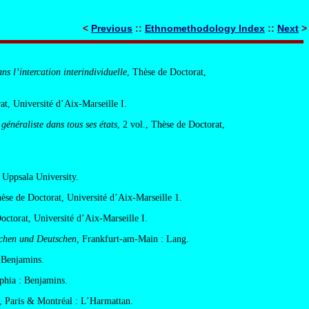
<
Previous
::
Ethnomethodology Index
::
Next
>
s l’intercation interindividuelle
, Thèse de Doctorat,
at, Université d’Aix-Marseille I.
généraliste dans tous ses états
, 2 vol., Thèse de Doctorat,
: Uppsala University.
hèse de Doctorat, Université d’Aix-Marseille 1.
Doctorat, Université d’Aix-Marseille I.
schen und Deutschen,
Frankfurt-am-Main : Lang.
 Benjamins.
phia : Benjamins.
, Paris & Montréal : L’Harmattan.