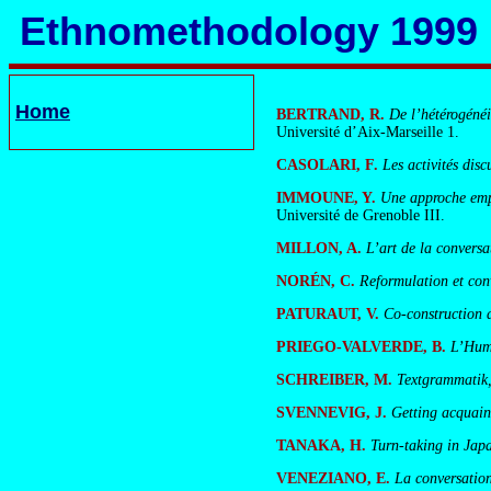
Ethnomethodology 1999
Home
BERTRAND, R.
De l’hétérogénéi
Université d’Aix-Marseille 1.
CASOLARI, F.
Les activités disc
IMMOUNE, Y.
Une approche empir
Université de Grenoble III.
MILLON, A.
L’art de la conversa
NORÉN, C.
Reformulation et conv
PATURAUT, V.
Co-construction d
PRIEGO-VALVERDE, B.
L’Humo
SCHREIBER, M.
Textgrammatik,
SVENNEVIG, J.
Getting acquaint
TANAKA, H.
Turn-taking in Jap
VENEZIANO, E.
La conversation