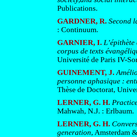
Publications.
GARDNER, R.
Second l
: Continuum.
GARNIER, I.
L’épithète
corpus de texts évangéli
Université de Paris IV-So
GUINEMENT, J.
Amélio
personne aphasique : ent
Thèse de Doctorat, Univer
LERNER, G. H.
Practice
Mahwah, N.J. : Erlbaum.
LERNER, G. H.
Conversa
generation
, Amsterdam & 