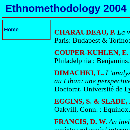
Ethnomethodology 2004
Home
CHARAUDEAU, P.
La v
Paris: Budapest & Torino
COUPER-KUHLEN, E.
Philadelphia : Benjamins.
DIMACHKI, L.
L’analys
au Liban: une perspective
Doctorat, Université de L
EGGINS, S. & SLADE, 
Oakvill, Conn. : Equinox
FRANCIS, D. W.
An inv
society,and social interac