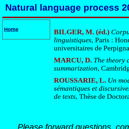
Natural language process 2
Home
BILGER, M. (éd.)
Corpu
linguistiques
, Paris : Ho
universitaires de Perpigna
MARCU, D.
The theory 
summarization
, Cambridg
ROUSSARIE, L.
Un modè
sémantiques et discursive
de texts
, Thèse de Doctora
Please forward questions, co