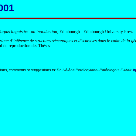
001
orpus linguistics: an introduction
, Edinbourgh : Edinbourgh University Press.
ique d’inférence de structures sémantiques et discursives dans le cadre de la gé
nal de reproduction des Thèses.
ions, comments or suggestions to: Dr. Hélène Perdicoyianni-Paléologou, E-Mail:
h