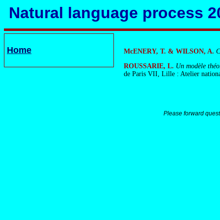
Natural language process 2
Home
McENERY, T. & WILSON, A.
C
ROUSSARIE, L.
Un modèle théor
de Paris VII, Lille : Atelier natio
Please forward quest