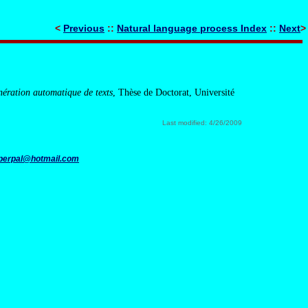
<
Previous
::
Natural language process Index
::
Next
>
nération automatique de texts
, Thèse de Doctorat, Université
Last modified: 4/26/2009
perpal@hotmail.com