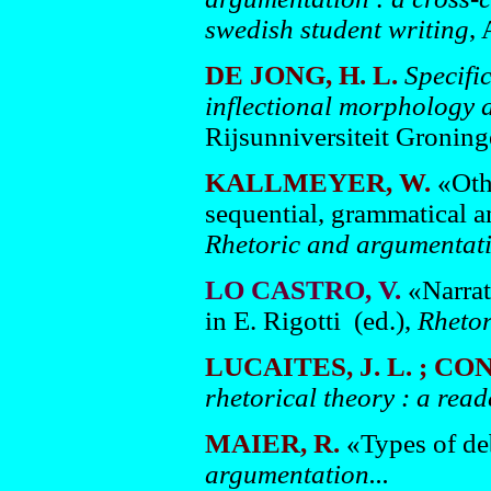
swedish student writing
,
DE JONG, H. L.
Specifi
inflectional morphology 
Rijsunniversiteit Groning
KALLMEYER, W.
«Othe
sequential, grammatical an
Rhetoric and argumentati
LO CASTRO, V.
«Narrati
in E. Rigotti (ed.),
Rhetor
LUCAITES, J. L. ; CON
rhetorical theory : a read
MAIER, R.
«Types of deb
argumentation...