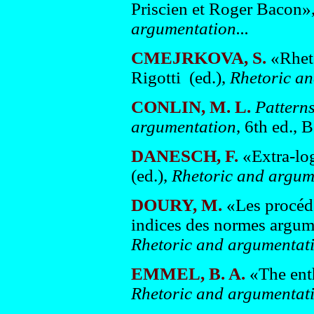
Priscien et Roger Bacon»,
argumentation...
CMEJRKOVA, S.
«Rheto
Rigotti (ed.),
Rhetoric an
CONLIN, M. L.
Patterns
argumentation
, 6th ed., 
DANESCH, F.
«Extra-log
(ed.),
Rhetoric and argume
DOURY, M.
«Les procéd
indices des normes argume
Rhetoric and argumentati
EMMEL, B. A.
«The ent
Rhetoric and argumentati