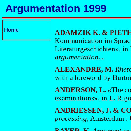
Argumentation 1999
Home
ADAMZIK K. & PIETH,
Kommunication im Sprach
Literaturgeschichten», in 
argumentation...
ALEXANDRE, M.
Rheto
with a foreword by Burton
ANDERSON, L.
«The co-
examinations», in E. Rigo
ANDRIESSEN, J. & CO
processing
, Amsterdam : 
BAYER, K.
Argument un