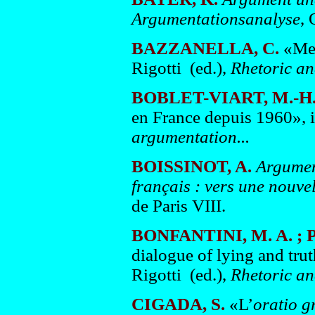
Argumentationsanalyse
, 
BAZZANELLA, C.
«Met
Rigotti (ed.),
Rhetoric an
BOBLET-VIART, M.-H
en France depuis 1960», i
argumentation...
BOISSINOT, A.
Argument
français : vers une nouve
de Paris VIII.
BONFANTINI, M. A. ; 
dialogue of lying and trut
Rigotti (ed.),
Rhetoric an
CIGADA, S.
«L’
oratio 