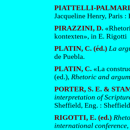
PIATTELLI-PALMARI,
Jacqueline Henry, Paris : 
PIRAZZINI, D.
«Rhetori
kontexten», in E. Rigotti 
PLATIN, C. (éd.)
La arg
de Puebla.
PLATIN, C.
«La construc
(ed.),
Rhetoric and argume
PORTER, S. E. & STAMPS
interpretation of Scriptu
Sheffield, Eng. : Sheffie
RIGOTTI, E. (ed.)
Rheto
international conference,