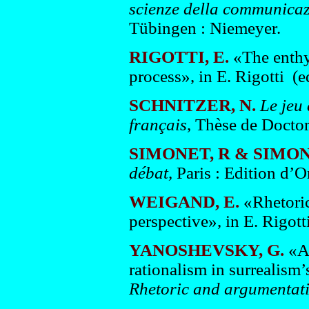
scienze della communica
Tübingen : Niemeyer.
RIGOTTI, E.
«The enthym
process», in E. Rigotti (e
SCHNITZER, N.
Le jeu
français
, Thèse de Doctor
SIMONET, R & SIMONE
débat,
Paris : Edition d’O
WEIGAND, E.
«Rhetoric
perspective», in E. Rigott
YANOSHEVSKY, G.
«A
rationalism in surrealism’s
Rhetoric and argumentati