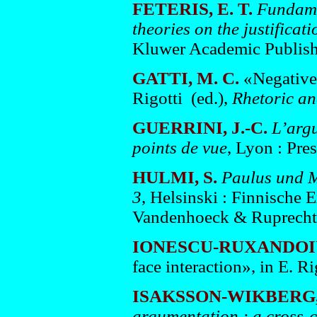
FETERIS, E. T.
Fundamen
theories on the justificati
Kluwer Academic Publish
GATTI, M. C.
«Negative 
Rigotti (ed.),
Rhetoric an
GUERRINI, J.-C.
L’argu
points de vue
, Lyon : Pre
HULMI, S.
Paulus und M
3
, Helsinski : Finnische 
Vandenhoeck & Ruprecht
IONESCU-RUXANDOIU
face interaction», in E. Ri
ISAKSSON-WIKBERG,
argumentation : a cross-c