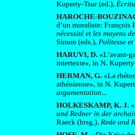
Kuperty-Tsur (ed.),
Écritu
HAROCHE-BOUZINAC
d’un moraliste: François 
nécessité et les moyens de
Simon (eds.),
Politesse et
HARUVI, D.
«L’avant-ga
intertexte», in N. Kuperty
HERMAN, G.
«La rhétor
athénienne», in N. Kupert
argumentation...
HOLKESKAMP, K. J.
«
und Redner in der archai
Raeck (hrsg.),
Rede und Re
HOSE, M.
«Die Krise der