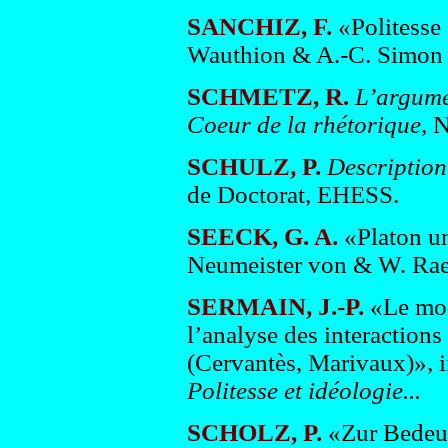
SANCHIZ, F.
«Politesse 
Wauthion & A.-C. Simon (
SCHMETZ, R.
L’argume
Coeur de la rhétorique
, 
SCHULZ, P.
Description
de Doctorat, EHESS.
SEECK, G. A.
«Platon un
Neumeister von & W. Raec
SERMAIN, J.-P.
«Le mod
l’analyse des interactions 
(Cervantès, Marivaux)», 
Politesse et idéologie...
SCHOLZ, P.
«Zur Bedeut