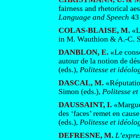
fairness and rhetorical ae
Language and Speech
43
COLAS-BLAISE, M.
«L
in M. Wauthion & A.-C. S
DANBLON, E.
«Le consei
autour de la notion de dé
(eds.),
Politesse et idéolog
DASCAL, M.
«Réputatio
Simon (eds.),
Politesse et
DAUSSAINT, I.
«Marguer
des ‘faces’ remet en caus
(eds.),
Politesse et idéolog
DEFRESNE, M.
L’expres