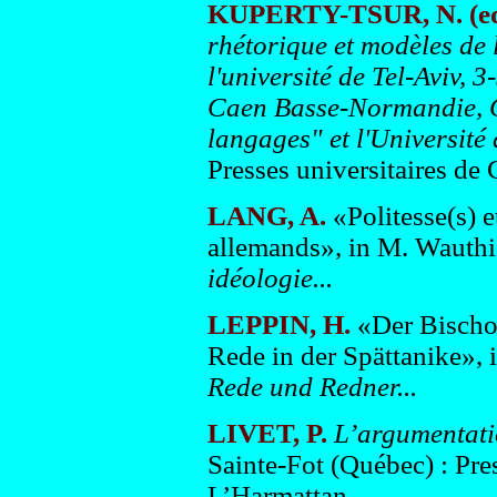
KUPERTY-TSUR, N. (ed
rhétorique et modèles de 
l'université de Tel-Aviv, 
Caen Basse-Normandie, Cen
langages" et l'Université 
Presses universitaires de 
LANG, A.
«Politesse(s) e
allemands», in M. Wauthi
idéologie...
LEPPIN, H.
«Der Bischof
Rede in der Spättanike», 
Rede und Redner...
LIVET, P
.
L’argumentatio
Sainte-Fot (Québec) : Pres
L’Harmattan.