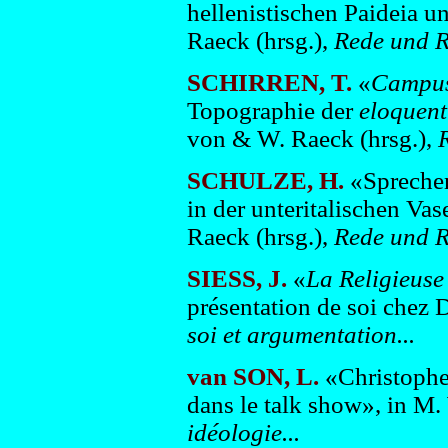
hellenistischen Paideia u
Raeck (hrsg.),
Rede und Re
SCHIRREN, T.
«
Campus
Topographie der
eloquent
von & W. Raeck (hrsg.),
R
SCHULZE, H.
«Sprechen
in der unteritalischen Va
Raeck (hrsg.),
Rede und Re
SIESS, J.
«
La
Religieuse
présentation de soi chez 
soi et argumentation...
van SON, L.
«Christophe 
dans le talk show», in M.
idéologie...