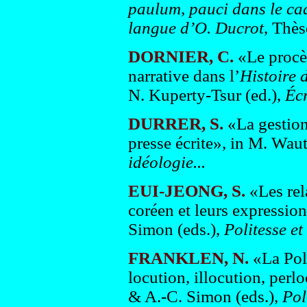
paulum, pauci dans le cad
langue d’O. Ducrot
, Thès
DORNIER, C.
«Le procès 
narrative dans l’
Histoire
N. Kuperty-Tsur (ed.),
Écr
DURRER, S.
«La gestion
presse écrite», in M. Wau
idéologie...
EUI-JEONG, S.
«Les rel
coréen et leurs expressio
Simon (eds.),
Politesse et
FRANKLEN, N.
«La Pol
locution, illocution, per
& A.-C. Simon (eds.),
Pol