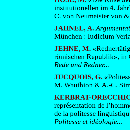
institutionellen im 4. Jah
C. von Neumeister von & 
JAHNEL, A.
Argumentat
München : Iudicium Verla
JEHNE, M.
«Rednertätig
römischen Republik», in 
Rede und Redner...
JUCQUOIS, G.
«Polites
M. Wauthion & A.-C. Simo
KERBRAT-ORECCHION
représentation de l’homme
de la politesse linguisti
Politesse et idéologie...