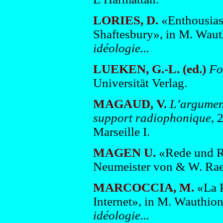
LORIES, D.
«Enthousias
Shaftesbury», in M. Waut
idéologie...
LUEKEN, G.-L. (ed.)
Fo
Universität Verlag.
MAGAUD, V.
L’argument
support radiophonique
, 
Marseille I.
MAGEN U.
«Rede und Re
Neumeister von & W. Raec
MARCOCCIA, M.
«La P
Internet», in M. Wauthion
idéologie...