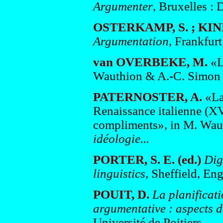
Argumenter
, Bruxelles :
OSTERKAMP, S. ; KIN
Argumentation
, Frankfurt
van OVERBEKE, M.
«La
Wauthion & A.-C. Simon (
PATERNOSTER, A.
«La 
Renaissance italienne (XV
compliments», in M. Waut
idéologie...
PORTER, S. E. (ed.)
Dig
linguistics
, Sheffield, En
POUIT, D.
La planificati
argumentative : aspects
Université de Poitiers.