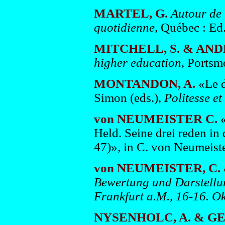
MARTEL, G.
Autour de 
quotidienne
, Québec : Ed
MITCHELL, S. & ANDRE
higher education
, Ports
MONTANDON, A.
«Le d
Simon (eds.),
Politesse et
von NEUMEISTER C.
Held. Seine drei reden in
47)», in C. von Neumeist
von NEUMEISTER, C. &
Bewertung und Darstellun
Frankfurt a.M., 16-16. O
NYSENHOLC, A. & GE