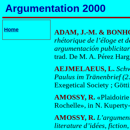
Argumentation 2000
Home
ADAM, J.-M. & BON
rhétorique de l’éloge et 
argumentación publicitari
trad. De M. A. Pérez Harg
AEJMELAEUS, L.
Schw
Paulus im Tränenbrief (2.
Exegetical Society ; Göt
AMOSSY, R.
«Plaidoirie
Rochelle», in N. Kuperty-
AMOSSY, R.
L’argumenta
literature d’idées, fiction
,