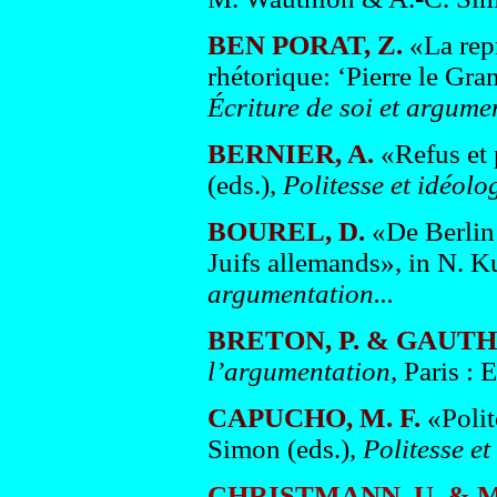
BEN PORAT, Z.
«La rep
rhétorique: ‘Pierre le Gra
Écriture de soi et argumen
BERNIER, A.
«Refus et 
(eds.),
Politesse et idéolog
BOUREL, D.
«De Berlin 
Juifs allemands», in N. K
argumentation...
BRETON, P. & GAUTHI
l’argumentation
, Paris :
CAPUCHO, M. F.
«Polit
Simon (eds.),
Politesse et
CHRISTMANN, U. & M