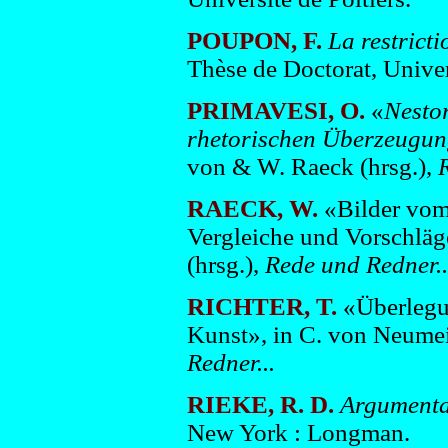
POUPON, F.
La restrict
Thèse de Doctorat, Univer
PRIMAVESI, O.
«
Nestor
rhetorischen Überzeugungs
von & W. Raeck (hrsg.),
R
RAECK, W.
«Bilder vom
Vergleiche und Vorschläg
(hrsg.),
Rede und Redner..
RICHTER, T.
«Überlegu
Kunst», in C. von Neumei
Redner...
RIEKE, R. D.
Argumentat
New York : Longman.