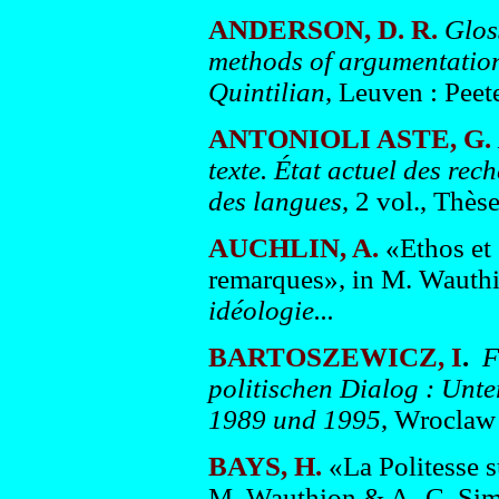
ANDERSON, D. R.
Glos
methods of argumentation
Quintilian
, Leuven : Peete
ANTONIOLI ASTE, G.
texte. État actuel des rec
des langues
, 2 vol., Thès
AUCHLIN, A.
«Ethos et 
remarques», in M. Wauthi
idéologie...
BARTOSZEWICZ, I
.
F
politischen Dialog : Unt
1989 und 1995
, Wroclaw
BAYS, H.
«La Politesse su
M. Wauthion & A.-C. Simo