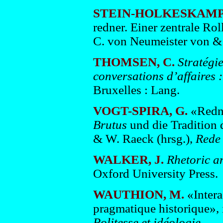
STEIN-HOLKESKAMP,
redner. Einer zentrale Ro
C. von Neumeister von & 
THOMSEN, C.
Stratégie
conversations d’affaires 
Bruxelles : Lang.
VOGT-SPIRA, G.
«Redne
Brutus
und die Tradition 
& W. Raeck (hrsg.),
Rede 
WALKER, J.
Rhetoric an
Oxford University Press.
WAUTHION, M.
«Intera
pragmatique historique»,
Politesse et idéologie...