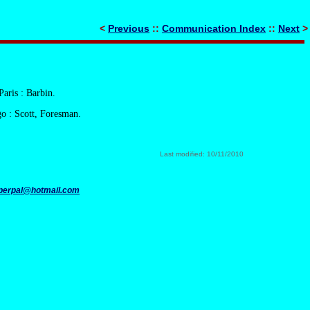
<
Previous
::
Communication Index
::
Next
>
 Paris : Barbin.
go : Scott, Foresman.
Last modified: 10/11/2010
perpal@hotmail.com