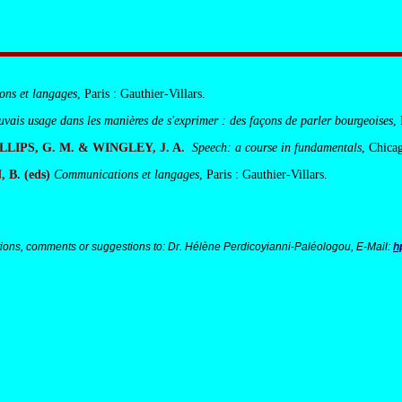
ns et langages
, Paris : Gauthier-Villars.
vais usage dans les manières de s'exprimer : des façons de parler bourgeoises
,
LLIPS, G. M. & WINGLEY, J. A.
Speech: a course in fundamentals
, Chica
B. (eds)
Communications et langages
, Paris : Gauthier-Villars.
ions, comments or suggestions to: Dr. Hélène Perdicoyianni-Paléologou, E-Mail:
h