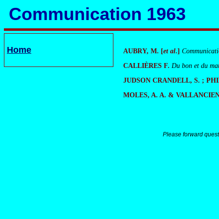
Communication 1963
Home
AUBRY, M. [
et
al
.]
Communicatio
CALLIÈRES F.
Du bon et du mau
JUDSON CRANDELL, S. ; PHI
MOLES, A. A. & VALLANCIEN, 
Please forward quest